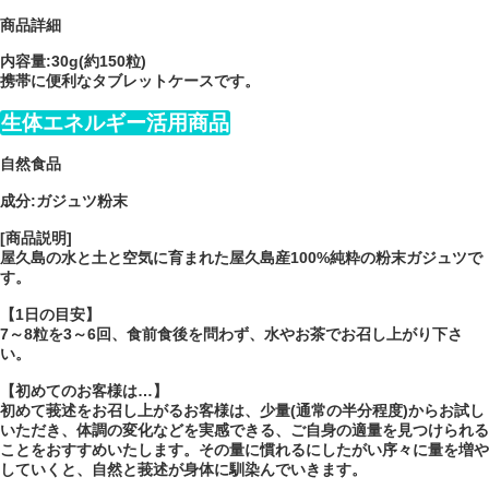
商品詳細
内容量:30g(約150粒)
携帯に便利なタブレットケースです。
生体エネルギー活用商品
自然食品
成分:ガジュツ粉末
[商品説明]
屋久島の水と土と空気に育まれた屋久島産100%純粋の粉末ガジュツで
す。
【1日の目安】
7～8粒を3～6回、食前食後を問わず、水やお茶でお召し上がり下さ
い。
【初めてのお客様は…】
初めて莪述をお召し上がるお客様は、少量(通常の半分程度)からお試し
いただき、体調の変化などを実感できる、ご自身の適量を見つけられる
ことをおすすめいたします。その量に慣れるにしたがい序々に量を増や
していくと、自然と莪述が身体に馴染んでいきます。