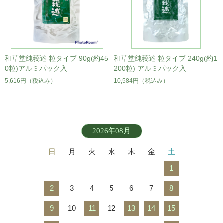
和草堂純莪述 粒タイプ 90g(約45
和草堂純莪述 粒タイプ 240g(約1
0粒)アルミパック入
200粒) アルミパック入
5,616円
（税込み）
10,584円
（税込み）
2026年08月
日
月
火
水
木
金
土
1
2
3
4
5
6
7
8
9
10
11
12
13
14
15