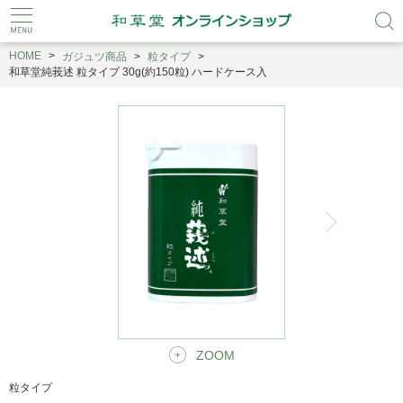
HOME
ガジュツ商品
粒タイプ
和草堂純莪述 粒タイプ 30g(約150粒) ハードケース入
ZOOM
粒タイプ