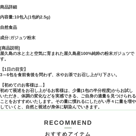
商品詳細
内容量:10包入(1包約2.5g)
自然食品
成分:ガジュツ粉末
[商品説明]
屋久島の水と土と空気に育まれた屋久島産100%純粋の粉末ガジュツで
す。
【1日の目安】
3～6包を食前食後を問わず、水やお茶でお召し上がり下さい。
【初めてのお客様は…】
初めて莪述をお召し上がるお客様は、少量(1包の半分程度)からお試し
いただき、体調の変化などを実感できる、ご自身の適量を見つけられる
ことをおすすめいたします。その量に慣れるにしたがい序々に量を増や
していくと、自然と莪述が身体に馴染んでいきます。
RECOMMEND
おすすめアイテム