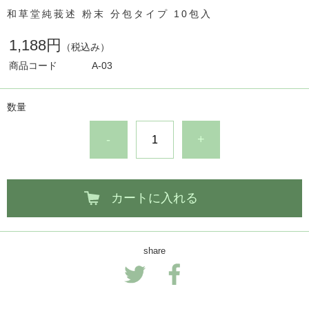
和草堂純莪述 粉末 分包タイプ 10包入
1,188円
（税込み）
商品コード
A-03
数量
-
+
カートに入れる
share