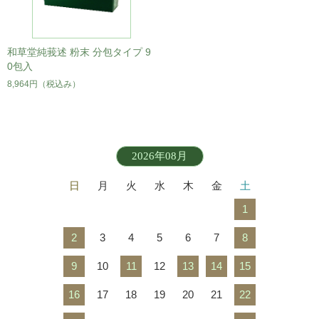
和草堂純莪述 粉末 分包タイプ 9
0包入
8,964円
（税込み）
2026年08月
日
月
火
水
木
金
土
1
2
3
4
5
6
7
8
9
10
11
12
13
14
15
16
17
18
19
20
21
22