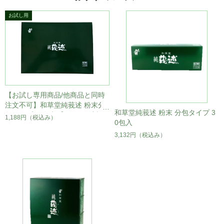
【お試し専用商品/他商品と同時
注文不可】和草堂純莪述 粉末分
和草堂純莪述 粉末 分包タイプ 3
包タイプ 10包入【メール便対
1,188円
（税込み）
0包入
応】
3,132円
（税込み）