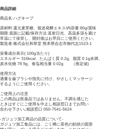
商品詳細
商品名:ハグキープ
原材料:還元麦芽糖、莪述発酵エキス/内容量:80g/賞味
期限:底面に記載/保存方法:直射日光、高温多湿を避け
常温にて保管し、開封後はお早目にご使用ください。
製造者:株式会社和草堂 熊本県合志市御代志1523-1
栄養成分表示( 100g当たり)
エネルギー 316kcal、たんぱく質 0.2g、脂質 0.1g未満、
炭水化物 78.9g、食塩相当量 0.02g （推定値)
使用方法
適量を歯ブラシや指先に付け、やさしくマッサージ
するようにご使用ください。
ご使用上の注意
この商品は医薬品ではありません。不調を感じた
ときはすぐにご使用を中止し相談窓口までお問い
合わせ下さい｡相談窓口 050-7541-5624
-ガジュツ加工商品の品質について-
ガジュツ加工食品には、ごく稀に茶色の飴状の固形