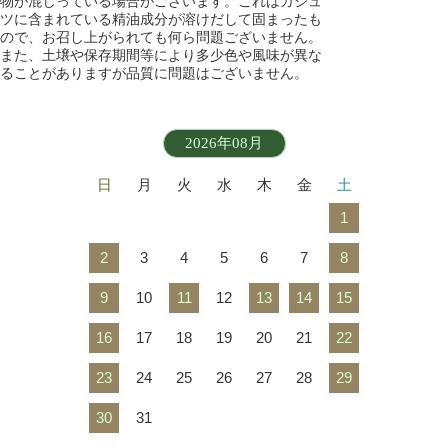
物が混じっている場合がございます。これはガジュ
ツに含まれている精油成分が溶けだして固まったも
ので、お召し上がられても何ら問題ございません。
また、土壌や保存期間等により多少色や風味が異な
ることがありますが品質に問題はございません。
2026年08月
日
月
火
水
木
金
土
1
2
3
4
5
6
7
8
9
10
11
12
13
14
15
16
17
18
19
20
21
22
23
24
25
26
27
28
29
30
31